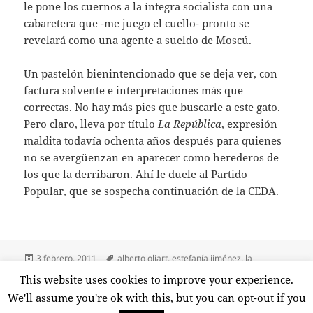
le pone los cuernos a la íntegra socialista con una
cabaretera que -me juego el cuello- pronto se
revelará como una agente a sueldo de Moscú.
Un pastelón bienintencionado que se deja ver, con
factura solvente e interpretaciones más que
correctas. No hay más pies que buscarle a este gato.
Pero claro, lleva por título
La República
, expresión
maldita todavía ochenta años después para quienes
no se avergüenzan en aparecer como herederos de
los que la derribaron. Ahí le duele al Partido
Popular, que se sospecha continuación de la CEDA.
Publicado
Etiquetas
3 febrero, 2011
alberto oliart
,
estefanía jiménez
,
la
el
república
,
memoria histórica
,
pp
,
ramón moreno
,
televisión
,
tve
This website uses cookies to improve your experience.
en Al PP no le gusta ‘La República’
4 comentarios
We'll assume you're ok with this, but you can opt-out if you