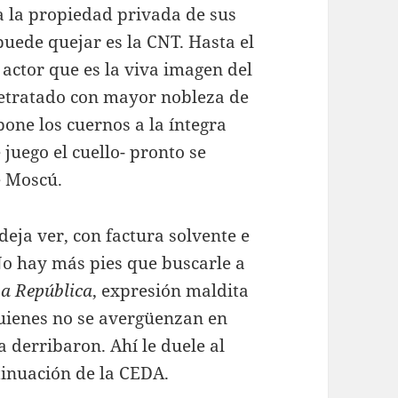
a la propiedad privada de sus
 puede quejar es la CNT. Hasta el
 actor que es la viva imagen del
retratado con mayor nobleza de
pone los cuernos a la íntegra
juego el cuello- pronto se
e Moscú.
eja ver, con factura solvente e
No hay más pies que buscarle a
a República
, expresión maldita
uienes no se avergüenzan en
 derribaron. Ahí le duele al
tinuación de la CEDA.