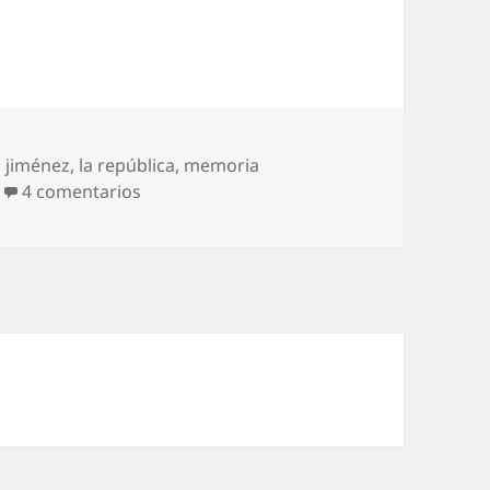
a jiménez
,
la república
,
memoria
en Al PP no le gusta ‘La República’
4 comentarios