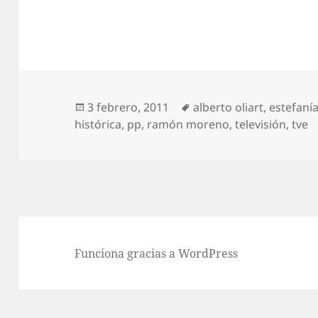
Publicado
Etiquetas
3 febrero, 2011
alberto oliart
,
estefaní
el
histórica
,
pp
,
ramón moreno
,
televisión
,
tve
Funciona gracias a WordPress