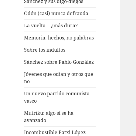
Sánchez y sus digo-diegos
Odón (casi) nunca defrauda
La vuelta… ¿más dura?
Memoria: hechos, no palabras
Sobre los indultos
Sánchez sobre Pablo González
Jóvenes que odian y otros que
no
Un nuevo partido comunista
vasco
Mutriku: algo sí se ha
avanzado
Incombustible Patxi López