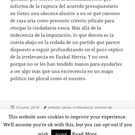
informa de la ruptura del acuerdo presupuestario
en Getxo una obscena alusión a no sé qué cánones
de raza aria como presunto criterio jeltzale para
otorgar la ciudadanía vasca. Más allá de la
indecencia de la imputación, lo que denota es la
cuesta abajo en la rodada de un partido que parece
dispuesto a seguir profundizando en el pozo séptico
de la irrelevancia en Euskal Herria. Y no será
porque no se les han tendido manos para ayudarles
a ser algo más que una excrecencia en un mapa
político tan plural como el nuestro.
Publicado
Etiquetas
10 junio, 2018
enfado
,
getxo
,
irrelevancia
,
moción de
el
censura
,
pnv
,
pp
,
raza aria
,
rencor
,
resentimiento
,
venganza
This website uses cookies to improve your experience.
en El PP enfurruñado
3 comentarios
We'll assume you're ok with this, but you can opt-out if you
wish.
Read More
Accept
Funciona gracias a WordPress