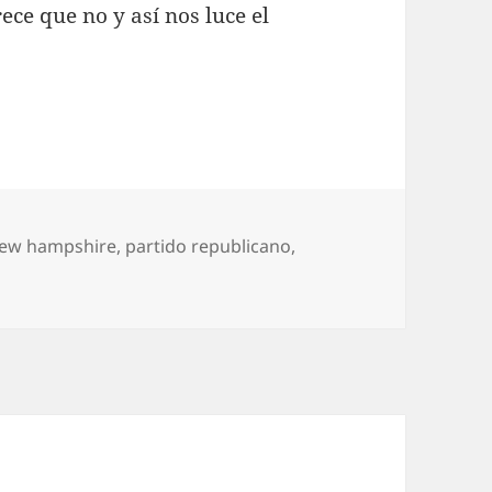
ce que no y así nos luce el
ew hampshire
,
partido republicano
,
en Hello, New Hampshire