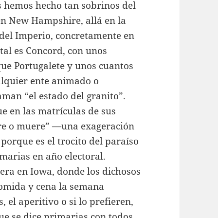
os hemos hecho tan sobrinos del
en New Hampshire, allá en la
 del Imperio, concretamente en
ital es Concord, con unos
ue Portugalete y unos cuantos
lquier ente animado o
man “el estado del granito”.
e en las matrículas de sus
ibre o muere” —una exageración
porque es el trocito del paraíso
marias en año electoral.
era en Iowa, donde los dichosos
omida y cena la semana
 el aperitivo o si lo prefieren,
que se dice primarias con todos