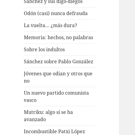
Sánchez y sus digo-diegos
Odón (casi) nunca defrauda
La vuelta… ¿más dura?
Memoria: hechos, no palabras
Sobre los indultos
Sánchez sobre Pablo González
Jóvenes que odian y otros que
no
Un nuevo partido comunista
vasco
Mutriku: algo sí se ha
avanzado
Incombustible Patxi López