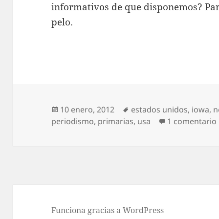
informativos de que disponemos? Pare
pelo.
Publicado
Etiquetas
10 enero, 2012
estados unidos
,
iowa
,
n
el
periodismo
,
primarias
,
usa
1 comentario
Funciona gracias a WordPress