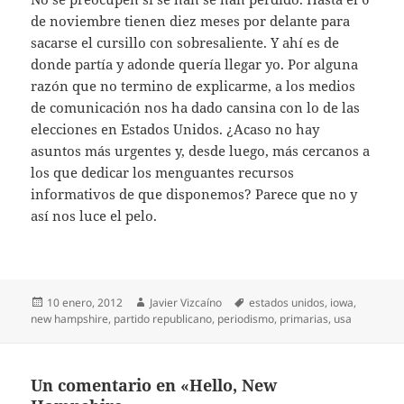
de noviembre tienen diez meses por delante para
sacarse el cursillo con sobresaliente. Y ahí es de
donde partía y adonde quería llegar yo. Por alguna
razón que no termino de explicarme, a los medios
de comunicación nos ha dado cansina con lo de las
elecciones en Estados Unidos. ¿Acaso no hay
asuntos más urgentes y, desde luego, más cercanos a
los que dedicar los menguantes recursos
informativos de que disponemos? Parece que no y
así nos luce el pelo.
Publicado
Autor
Etiquetas
10 enero, 2012
Javier Vizcaíno
estados unidos
,
iowa
,
el
new hampshire
,
partido republicano
,
periodismo
,
primarias
,
usa
Un comentario en «Hello, New