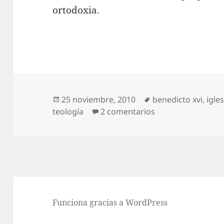
ortodoxia.
Publicado
Etiquetas
25 noviembre, 2010
benedicto xvi
,
igles
el
en Benedicto XVI f
teología
2 comentarios
Funciona gracias a WordPress