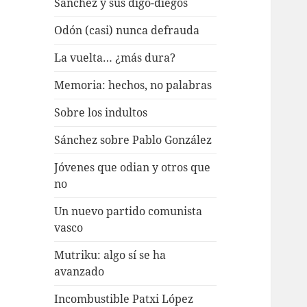
Sánchez y sus digo-diegos
Odón (casi) nunca defrauda
La vuelta… ¿más dura?
Memoria: hechos, no palabras
Sobre los indultos
Sánchez sobre Pablo González
Jóvenes que odian y otros que
no
Un nuevo partido comunista
vasco
Mutriku: algo sí se ha
avanzado
Incombustible Patxi López