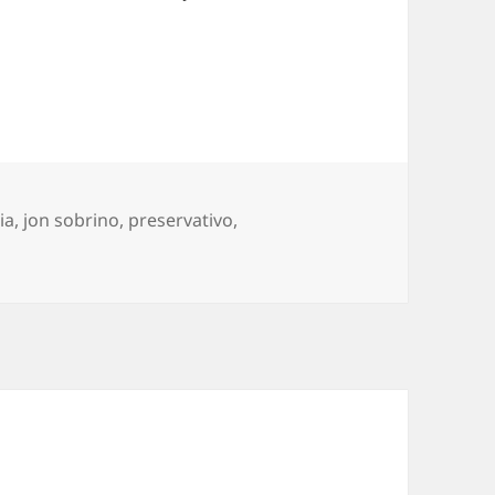
ia
,
jon sobrino
,
preservativo
,
rente a Jon Sobrino