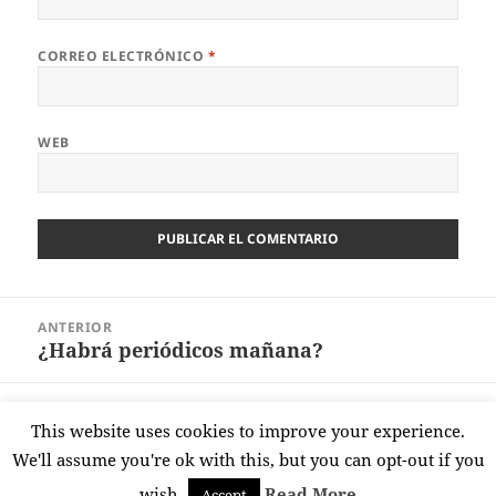
CORREO ELECTRÓNICO
*
WEB
Navegación
ANTERIOR
de
¿Habrá periódicos mañana?
Entrada
entradas
anterior:
SIGUIENTE
This website uses cookies to improve your experience.
También hoy es un día morado
Entrada
We'll assume you're ok with this, but you can opt-out if you
siguiente:
wish.
Read More
Accept
Funciona gracias a WordPress