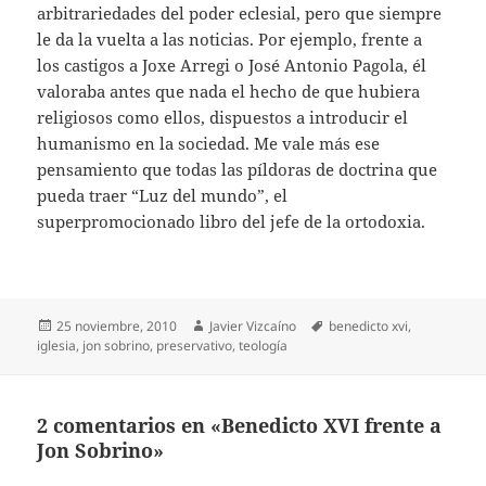
arbitrariedades del poder eclesial, pero que siempre
le da la vuelta a las noticias. Por ejemplo, frente a
los castigos a Joxe Arregi o José Antonio Pagola, él
valoraba antes que nada el hecho de que hubiera
religiosos como ellos, dispuestos a introducir el
humanismo en la sociedad. Me vale más ese
pensamiento que todas las píldoras de doctrina que
pueda traer “Luz del mundo”, el
superpromocionado libro del jefe de la ortodoxia.
Publicado
Autor
Etiquetas
25 noviembre, 2010
Javier Vizcaíno
benedicto xvi
,
el
iglesia
,
jon sobrino
,
preservativo
,
teología
2 comentarios en «Benedicto XVI frente a
Jon Sobrino»