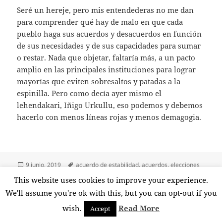
Seré un hereje, pero mis entendederas no me dan
para comprender qué hay de malo en que cada
pueblo haga sus acuerdos y desacuerdos en función
de sus necesidades y de sus capacidades para sumar
o restar. Nada que objetar, faltaría más, a un pacto
amplio en las principales instituciones para lograr
mayorías que eviten sobresaltos y patadas a la
espinilla. Pero como decía ayer mismo el
lehendakari, Iñigo Urkullu, eso podemos y debemos
hacerlo con menos líneas rojas y menos demagogia.
Publicado
Etiquetas
9 junio, 2019
acuerdo de estabilidad
,
acuerdos
,
elecciones
el
26 de mayo 2019
,
irun
,
josé antonio santano
,
líneas rojas
,
pactos
,
This website uses cookies to improve your experience.
en Pactos a la fuerza
pnv
,
pse
,
voluntad popular
2 comentarios
We'll assume you're ok with this, but you can opt-out if you
wish.
Read More
Accept
Funciona gracias a WordPress