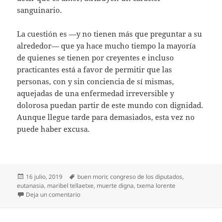
sanguinario.
La cuestión es —y no tienen más que preguntar a su
alrededor— que ya hace mucho tiempo la mayoría
de quienes se tienen por creyentes e incluso
practicantes está a favor de permitir que las
personas, con y sin conciencia de sí mismas,
aquejadas de una enfermedad irreversible y
dolorosa puedan partir de este mundo con dignidad.
Aunque llegue tarde para demasiados, esta vez no
puede haber excusa.
Publicado
Etiquetas
16 julio, 2019
buen morir
,
congreso de los diputados
,
el
eutanasia
,
maribel tellaetxe
,
muerte digna
,
txema lorente
en ¡Despenalicen la eutanasia!
Deja un comentario