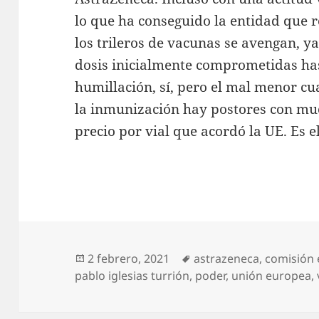
lo que ha conseguido la entidad que 
los trileros de vacunas se avengan, ya 
dosis inicialmente comprometidas ha
humillación, sí, pero el mal menor c
la inmunización hay postores con mu
precio por vial que acordó la UE. Es e
Publicado
Etiquetas
2 febrero, 2021
astrazeneca
,
comisión
el
pablo iglesias turrión
,
poder
,
unión europea
,