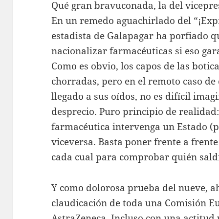
Qué gran bravuconada, la del vicepres
En un remedo aguachirlado del “¡Expr
estadista de Galapagar ha porfiado qu
nacionalizar farmacéuticas si eso gara
Como es obvio, los capos de las botic
chorradas, pero en el remoto caso de
llegado a sus oídos, no es difícil ima
desprecio. Puro principio de realidad
farmacéutica intervenga un Estado (
viceversa. Basta poner frente a frente
cada cual para comprobar quién sald
Y como dolorosa prueba del nueve, ah
claudicación de toda una Comisión E
AstraZeneca. Incluso con una actitud 