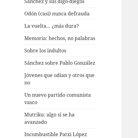
Sánchez y sus digo-diegos
Odón (casi) nunca defrauda
La vuelta… ¿más dura?
Memoria: hechos, no palabras
Sobre los indultos
Sánchez sobre Pablo González
Jóvenes que odian y otros que
no
Un nuevo partido comunista
vasco
Mutriku: algo sí se ha
avanzado
Incombustible Patxi López