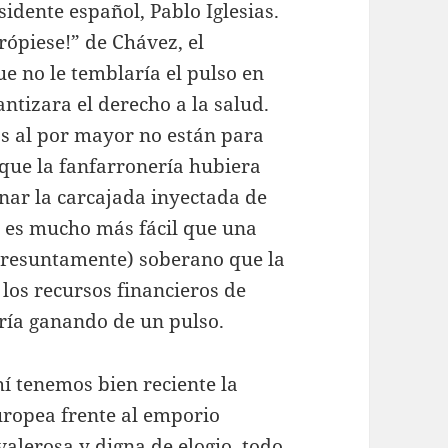
idente español, Pablo Iglesias.
ópiese!” de Chávez, el
e no le temblaría el pulso en
ntizara el derecho a la salud.
as al por mayor no están para
 que la fanfarronería hubiera
ginar la carcajada inyectada de
: es mucho más fácil que una
presuntamente) soberano que la
 los recursos financieros de
ría ganando de un pulso.
í tenemos bien reciente la
uropea frente al emporio
valerosa y digna de elogio, todo