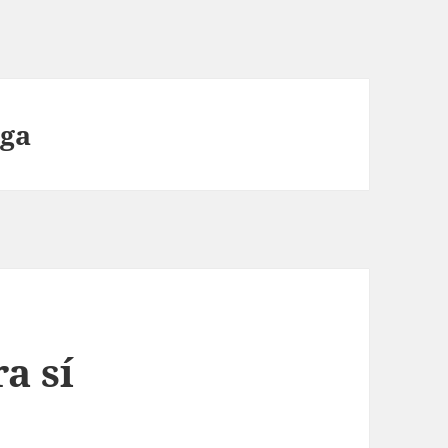
iga
a sí