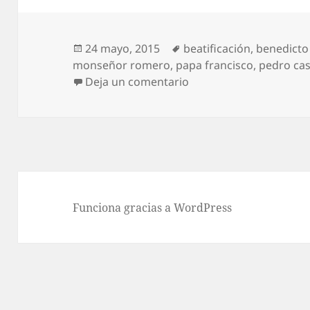
Publicado
Etiquetas
24 mayo, 2015
beatificación
,
benedicto 
el
monseñor romero
,
papa francisco
,
pedro cas
en San Romero, ahora 
Deja un comentario
Funciona gracias a WordPress