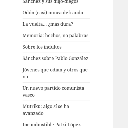
Sánchez y sus digo-diegos
Odón (casi) nunca defrauda
La vuelta… ¿más dura?
Memoria: hechos, no palabras
Sobre los indultos
Sánchez sobre Pablo González
Jóvenes que odian y otros que
no
Un nuevo partido comunista
vasco
Mutriku: algo sí se ha
avanzado
Incombustible Patxi López