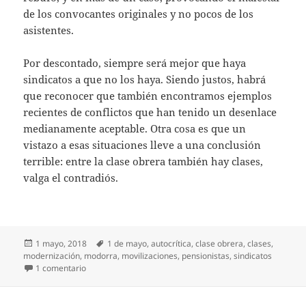
de los convocantes originales y no pocos de los
asistentes.
Por descontado, siempre será mejor que haya
sindicatos a que no los haya. Siendo justos, habrá
que reconocer que también encontramos ejemplos
recientes de conflictos que han tenido un desenlace
medianamente aceptable. Otra cosa es que un
vistazo a esas situaciones lleve a una conclusión
terrible: entre la clase obrera también hay clases,
valga el contradiós.
Publicado
Etiquetas
1 mayo, 2018
1 de mayo
,
autocrítica
,
clase obrera
,
clases
,
el
modernización
,
modorra
,
movilizaciones
,
pensionistas
,
sindicatos
en Modorra sindical
1 comentario