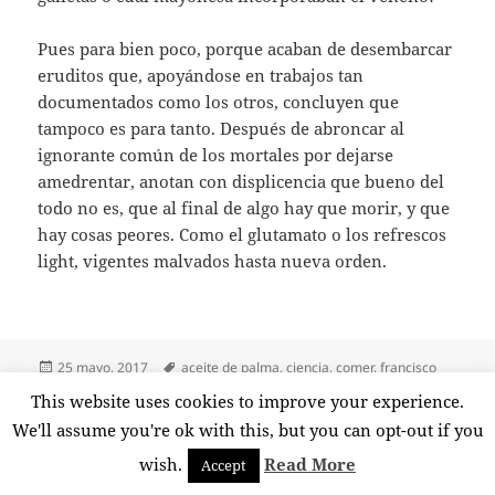
Pues para bien poco, porque acaban de desembarcar
eruditos que, apoyándose en trabajos tan
documentados como los otros, concluyen que
tampoco es para tanto. Después de abroncar al
ignorante común de los mortales por dejarse
amedrentar, anotan con displicencia que bueno del
todo no es, que al final de algo hay que morir, y que
hay cosas peores. Como el glutamato o los refrescos
light, vigentes malvados hasta nueva orden.
Publicado
Etiquetas
25 mayo, 2017
aceite de palma
,
ciencia
,
comer
,
francisco
el
grande covián
,
glutamato
,
mitos
,
nutrición
,
pescado azul
,
pontificar
,
This website uses cookies to improve your experience.
en Comer o no comer
verdad
5 comentarios
We'll assume you're ok with this, but you can opt-out if you
wish.
Read More
Accept
Funciona gracias a WordPress