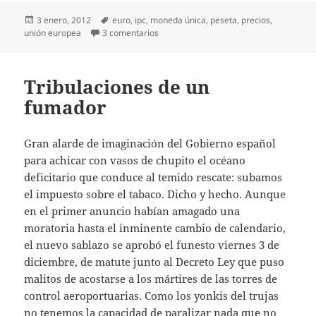
Publicado
Etiquetas
3 enero, 2012
euro
,
ipc
,
moneda única
,
peseta
,
precios
,
el
en 10 años del euro
unión europea
3 comentarios
Tribulaciones de un
fumador
Gran alarde de imaginación del Gobierno español
para achicar con vasos de chupito el océano
deficitario que conduce al temido rescate: subamos
el impuesto sobre el tabaco. Dicho y hecho. Aunque
en el primer anuncio habían amagado una
moratoria hasta el inminente cambio de calendario,
el nuevo sablazo se aprobó el funesto viernes 3 de
diciembre, de matute junto al Decreto Ley que puso
malitos de acostarse a los mártires de las torres de
control aeroportuarias. Como los yonkis del trujas
no tenemos la capacidad de paralizar nada que no