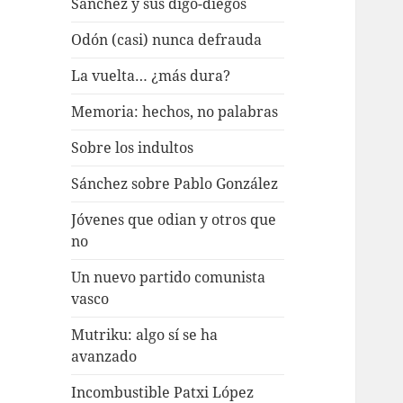
Sánchez y sus digo-diegos
Odón (casi) nunca defrauda
La vuelta… ¿más dura?
Memoria: hechos, no palabras
Sobre los indultos
Sánchez sobre Pablo González
Jóvenes que odian y otros que
no
Un nuevo partido comunista
vasco
Mutriku: algo sí se ha
avanzado
Incombustible Patxi López