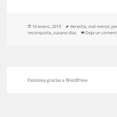
Publicado
Etiquetas
16 enero, 2019
derecha
,
mal menor
,
pe
el
reconquista
,
susana díaz
Deja un coment
Funciona gracias a WordPress