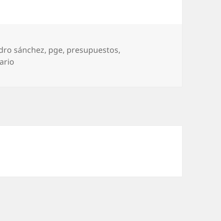
dro sánchez
,
pge
,
presupuestos
,
en Patada a seguir
ario