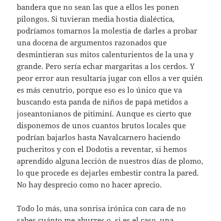
bandera que no sean las que a ellos les ponen
pilongos. Si tuvieran media hostia dialéctica,
podríamos tomarnos la molestia de darles a probar
una docena de argumentos razonados que
desmintieran sus mitos calenturientos de la una y
grande. Pero sería echar margaritas a los cerdos. Y
peor error aun resultaría jugar con ellos a ver quién
es más cenutrio, porque eso es lo único que va
buscando esta panda de niños de papá metidos a
joseantonianos de pitiminí. Aunque es cierto que
disponemos de unos cuantos brutos locales que
podrían bajarlos hasta Navalcarnero haciendo
pucheritos y con el Dodotis a reventar, si hemos
aprendido alguna lección de nuestros días de plomo,
lo que procede es dejarles embestir contra la pared.
No hay desprecio como no hacer aprecio.
Todo lo más, una sonrisa irónica con cara de no
sabes cuánto me aburres o, si es el caso, una