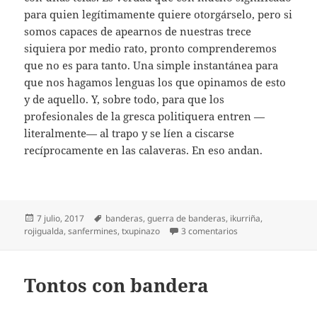
para quien legítimamente quiere otorgárselo, pero si
somos capaces de apearnos de nuestras trece
siquiera por medio rato, pronto comprenderemos
que no es para tanto. Una simple instantánea para
que nos hagamos lenguas los que opinamos de esto
y de aquello. Y, sobre todo, para que los
profesionales de la gresca politiquera entren —
literalmente— al trapo y se líen a ciscarse
recíprocamente en las calaveras. En eso andan.
Publicado
Etiquetas
7 julio, 2017
banderas
,
guerra de banderas
,
ikurriña
,
el
en Una ikurriña en e
rojigualda
,
sanfermines
,
txupinazo
3 comentarios
Tontos con bandera