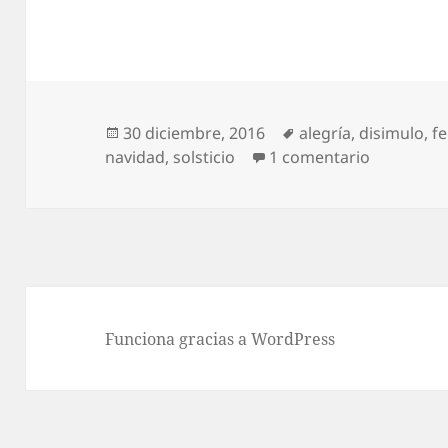
Publicado
Etiquetas
30 diciembre, 2016
alegría
,
disimulo
,
fe
el
en Feliz l
navidad
,
solsticio
1 comentario
Funciona gracias a WordPress