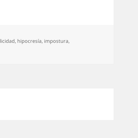
licidad
,
hipocresía
,
impostura
,
o que quieran