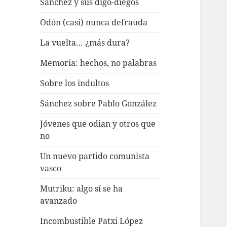
Sánchez y sus digo-diegos
Odón (casi) nunca defrauda
La vuelta… ¿más dura?
Memoria: hechos, no palabras
Sobre los indultos
Sánchez sobre Pablo González
Jóvenes que odian y otros que
no
Un nuevo partido comunista
vasco
Mutriku: algo sí se ha
avanzado
Incombustible Patxi López