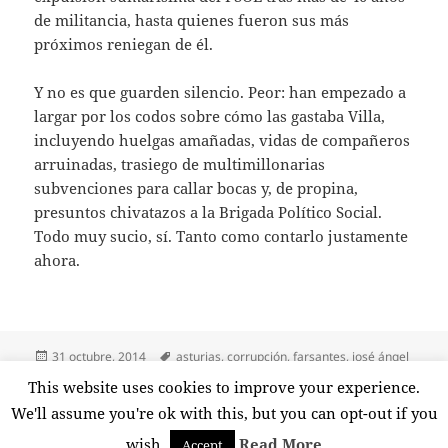
de militancia, hasta quienes fueron sus más
próximos reniegan de él.
Y no es que guarden silencio. Peor: han empezado a
largar por los codos sobre cómo las gastaba Villa,
incluyendo huelgas amañadas, vidas de compañeros
arruinadas, trasiego de multimillonarias
subvenciones para callar bocas y, de propina,
presuntos chivatazos a la Brigada Político Social.
Todo muy sucio, sí. Tanto como contarlo justamente
ahora.
Publicado
Etiquetas
31 octubre, 2014
asturias
,
corrupción
,
farsantes
,
josé ángel
el
fernandez villa
,
mineros
,
pequeño nicolás
,
psoe
,
soma-ugt
This website uses cookies to improve your experience.
en Otro farsante al descubierto
3 comentarios
We'll assume you're ok with this, but you can opt-out if you
wish.
Read More
Accept
Funciona gracias a WordPress