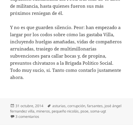
de militancia, hasta quienes fueron sus más
próximos reniegan de él.
Y no es que guarden silencio. Peor: han empezado a
largar por los codos sobre cómo las gastaba Villa,
incluyendo huelgas amañadas, vidas de compañeros
arruinadas, trasiego de multimillonarias
subvenciones para callar bocas y, de propina,
presuntos chivatazos a la Brigada Político Social.
Todo muy sucio, sí. Tanto como contarlo justamente
ahora.
Publicado
Etiquetas
31 octubre, 2014
asturias
,
corrupción
,
farsantes
,
josé ángel
el
fernandez villa
,
mineros
,
pequeño nicolás
,
psoe
,
soma-ugt
en Otro farsante al descubierto
3 comentarios