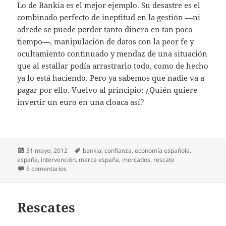
Lo de Bankia es el mejor ejemplo. Su desastre es el
combinado perfecto de ineptitud en la gestión —ni
adrede se puede perder tanto dinero en tan poco
tiempo—, manipulación de datos con la peor fe y
ocultamiento continuado y mendaz de una situación
que al estallar podía arrastrarlo todo, como de hecho
ya lo está haciendo. Pero ya sabemos que nadie va a
pagar por ello. Vuelvo al principio: ¿Quién quiere
invertir un euro en una cloaca así?
Publicado
Etiquetas
31 mayo, 2012
bankia
,
confianza
,
economía española
,
el
españa
,
intervención
,
marca españa
,
mercados
,
rescate
en ¿Confianza en España?
6 comentarios
Rescates