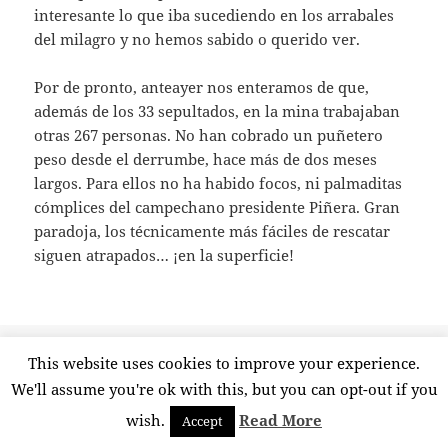
interesante lo que iba sucediendo en los arrabales
del milagro y no hemos sabido o querido ver.
Por de pronto, anteayer nos enteramos de que,
además de los 33 sepultados, en la mina trabajaban
otras 267 personas. No han cobrado un puñetero
peso desde el derrumbe, hace más de dos meses
largos. Para ellos no ha habido focos, ni palmaditas
cómplices del campechano presidente Piñera. Gran
paradoja, los técnicamente más fáciles de rescatar
siguen atrapados… ¡en la superficie!
Publicado
Etiquetas
19 octubre, 2010
chile
,
final feliz
,
mineros
,
periodismo
,
This website uses cookies to improve your experience.
el
en Los otros 267
rescate
4 comentarios
We'll assume you're ok with this, but you can opt-out if you
wish.
Read More
Accept
Funciona gracias a WordPress