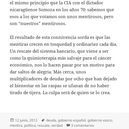
el mismo principio que la CIA con el dictador
nicaragüense Somoza en los años 70: sabemos que
esos a los que votamos son unos mentirosos, pero
son “nuestros” mentirosos.
El resultado de esta connivencia sorda es que las
mentiras crecen en tosquedad y ordinariez cada día.
Un rescate del sistema bancario, que viene a ser
como la quimioterapia más salvaje para el cáncer
económico, nos lo hacen pasar por un motivo para
dar saltos de alegría. Más cerca, unos
multiplicadores de deudas por ocho que han dejado
el bienestar en las raspas se ufanan de no haber
tirado de tijera. La culpa será de quien se lo crea.
Publicado
Etiquetas
12 junio, 2012
deuda
,
gobierno español
,
gobierno vasco
,
el
en Miénteme
mentira
,
política
,
rescate
,
verdad
3 comentarios