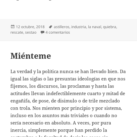
Publicado
Etiquetas
12 octubre, 2018
astilleros
,
industria
,
la naval
,
quiebra
,
el
en Rescates imposibles
rescate
,
sestao
4 comentarios
Miénteme
La verdad y la política nunca se han llevado bien. Da
igual las siglas o las presuntas ideologías en que nos
fijemos, los discursos, las proclamas y hasta las
actitudes llevan indefectiblemente cuarto y mitad de
engañifa, de pose, de disimulo o de trile mezclado
con trola. Nos mienten por principio y por sistema,
incluso en los asuntos más triviales o cuando no
sería necesario en absoluto. A veces, por pura
inercia, simplemente porque han perdido la