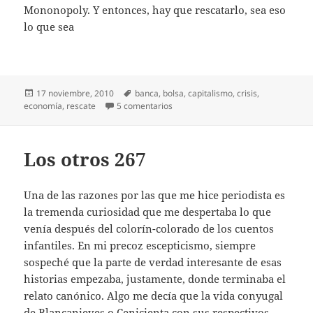
Mononopoly. Y entonces, hay que rescatarlo, sea eso
lo que sea
Publicado
Etiquetas
17 noviembre, 2010
banca
,
bolsa
,
capitalismo
,
crisis
,
el
en Rescates
economía
,
rescate
5 comentarios
Los otros 267
Una de las razones por las que me hice periodista es
la tremenda curiosidad que me despertaba lo que
venía después del colorín-colorado de los cuentos
infantiles. En mi precoz escepticismo, siempre
sospeché que la parte de verdad interesante de esas
historias empezaba, justamente, donde terminaba el
relato canónico. Algo me decía que la vida conyugal
de Blancanieves o Cenicienta con sus respectivos