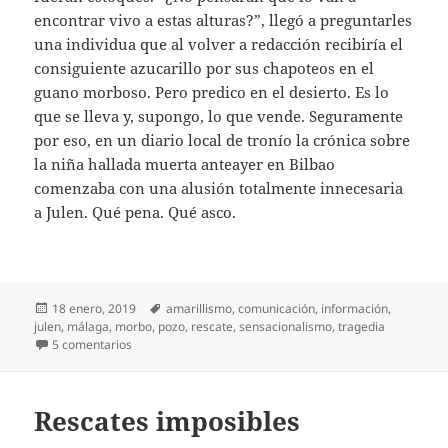
encontrar vivo a estas alturas?”, llegó a preguntarles
una individua que al volver a redacción recibiría el
consiguiente azucarillo por sus chapoteos en el
guano morboso. Pero predico en el desierto. Es lo
que se lleva y, supongo, lo que vende. Seguramente
por eso, en un diario local de tronío la crónica sobre
la niña hallada muerta anteayer en Bilbao
comenzaba con una alusión totalmente innecesaria
a Julen. Qué pena. Qué asco.
Publicado
Etiquetas
18 enero, 2019
amarillismo
,
comunicación
,
información
,
el
julen
,
málaga
,
morbo
,
pozo
,
rescate
,
sensacionalismo
,
tragedia
en Ahora, geólogos
5 comentarios
Rescates imposibles