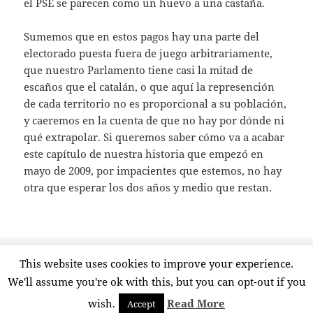
el PSE se parecen como un huevo a una castaña.
Sumemos que en estos pagos hay una parte del
electorado puesta fuera de juego arbitrariamente,
que nuestro Parlamento tiene casi la mitad de
escaños que el catalán, o que aquí la represención
de cada territorio no es proporcional a su población,
y caeremos en la cuenta de que no hay por dónde ni
qué extrapolar. Si queremos saber cómo va a acabar
este capítulo de nuestra historia que empezó en
mayo de 2009, por impacientes que estemos, no hay
otra que esperar los dos años y medio que restan.
Publicado
Etiquetas
1 diciembre, 2010
catalunya
,
ciu
,
elecciones
,
extrapolación
,
This website uses cookies to improve your experience.
el
en Es divertido extrapolar
tripartit
5 comentarios
We'll assume you're ok with this, but you can opt-out if you
wish.
Read More
Accept
Funciona gracias a WordPress