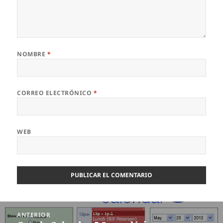
NOMBRE
*
CORREO ELECTRÓNICO
*
WEB
Navegación
ANTERIOR
de