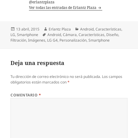
@erlantzplaza
Ver todas las entradas de Erlantz Plaza
Publicado
Autor
Categorías
13 abril, 2015
Erlantz Plaza
Android
,
Características
,
el
Etiquetas
LG
,
Smartphone
Android
,
Cámara
,
Características
,
Diseño
,
Filtración
,
Imágenes
,
LG G4
,
Personalización
,
Smartphone
Deja una respuesta
Tu dirección de correo electrónico no será publicada.
Los campos
obligatorios están marcados con
*
COMENTARIO
*