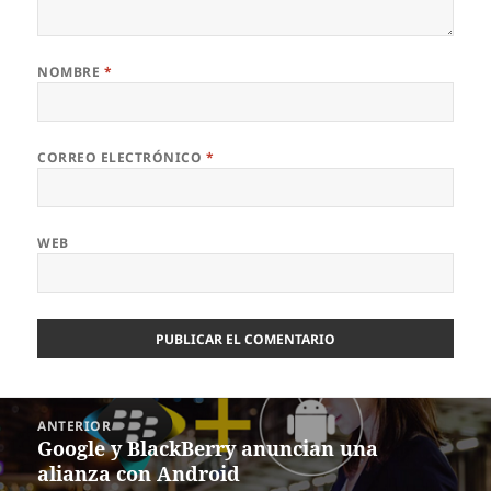
NOMBRE
*
CORREO ELECTRÓNICO
*
WEB
Navegación
ANTERIOR
de
Google y BlackBerry anuncian una
Entrada
entradas
alianza con Android
anterior: