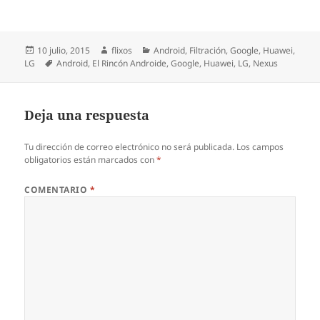
Publicado
Autor
Categorías
10 julio, 2015
flixos
Android
,
Filtración
,
Google
,
Huawei
,
el
Etiquetas
LG
Android
,
El Rincón Androide
,
Google
,
Huawei
,
LG
,
Nexus
Deja una respuesta
Tu dirección de correo electrónico no será publicada.
Los campos
obligatorios están marcados con
*
COMENTARIO
*