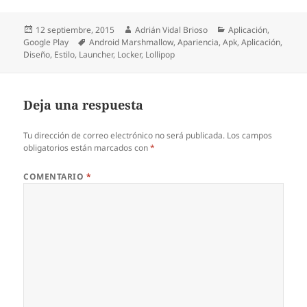
Publicado
Autor
Categorías
12 septiembre, 2015
Adrián Vidal Brioso
Aplicación
,
el
Etiquetas
Google Play
Android Marshmallow
,
Apariencia
,
Apk
,
Aplicación
,
Diseño
,
Estilo
,
Launcher
,
Locker
,
Lollipop
Deja una respuesta
Tu dirección de correo electrónico no será publicada.
Los campos
obligatorios están marcados con
*
COMENTARIO
*