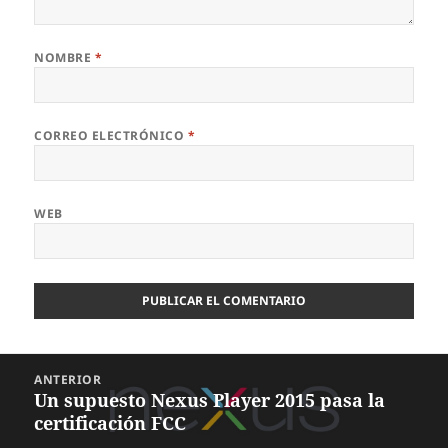
NOMBRE
*
CORREO ELECTRÓNICO
*
WEB
Navegación
ANTERIOR
de
Un supuesto Nexus Player 2015 pasa la
Entrada
entradas
certificación FCC
anterior: