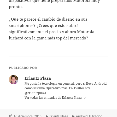
dispositivos que tiene preparados Motorola muy
pronto.
¿Qué te parece el cambio de diseño en sus
smartphones? ¿Crees que ésto subirá
significativamente el precio y ahora Motorola
luchará con la gama más top del mercado?
PUBLICADO POR
Erlantz Plaza
Me gusta la tecnología en general, pero si lleva Android
como Sistema Operativo más. En Twitter soy
@erlantzplaza
Ver todas las entradas de Erlantz Plaza
Publicado
Autor
Categorías
16 diciembre, 2015
Erlantz Plaza
Android
,
Filtración
,