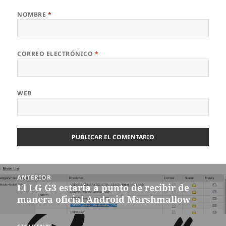
NOMBRE
*
CORREO ELECTRÓNICO
*
WEB
Navegación
ANTERIOR
de
El LG G3 estaría a punto de recibir de
Entrada
entradas
manera oficial Android Marshmallow
anterior: