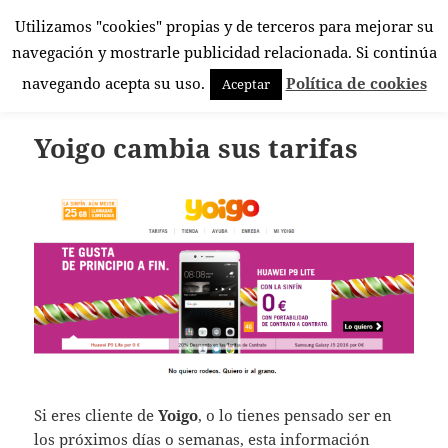
Utilizamos "cookies" propias y de terceros para mejorar su
El Rincón Androide
navegación y mostrarle publicidad relacionada. Si continúa
MENÚ
navegando acepta su uso.
Política de cookies
Aceptar
Y
WIDGETS
Yoigo cambia sus tarifas
Si eres cliente de
Yoigo
, o lo tienes pensado ser en
los próximos días o semanas, esta información