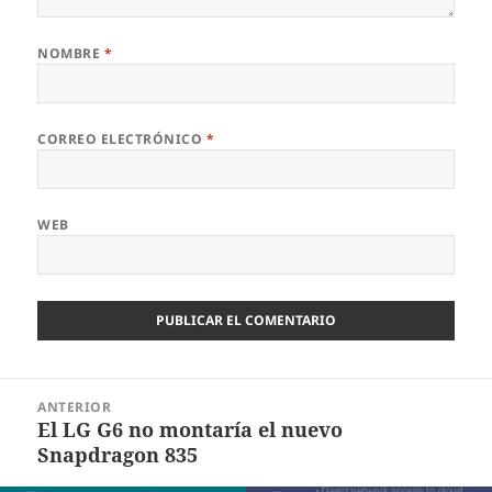
NOMBRE
*
CORREO ELECTRÓNICO
*
WEB
Navegación
ANTERIOR
de
El LG G6 no montaría el nuevo
Entrada
entradas
Snapdragon 835
anterior: