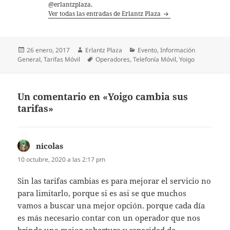
@erlantzplaza.
Ver todas las entradas de Erlantz Plaza
Publicado
Autor
Categorías
26 enero, 2017
Erlantz Plaza
Evento
,
Información
el
Etiquetas
General
,
Tarifas Móvil
Operadores
,
Telefonía Móvil
,
Yoigo
Un comentario en «Yoigo cambia sus
tarifas»
nicolas
dice:
10 octubre, 2020 a las 2:17 pm
Sin las tarifas cambias es para mejorar el servicio no
para limitarlo, porque si es asi se que muchos
vamos a buscar una mejor opción. porque cada día
es más necesario contar con un operador que nos
brinde una mejor cobertura y capacidad de