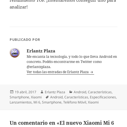
analizar!
PUBLICADO POR
Erlantz Plaza
Me encanta la tecnología, y todo lo que lleva Android en
concreto. Podéis encontrarme en Twitter como
@erlantzplaza.
Ver todas las entradas de Erlantz Plaza
Publicado
Autor
Categorías
19 abril, 2017
Erlantz Plaza
Android
,
Características
,
el
Etiquetas
Smartphone
,
Xiaomi
Android
,
Características
,
Especificaciones
,
Lanzamientos
,
Mi 6
,
Smartphone
,
Teléfono Móvil
,
Xiaomi
Un comentario en «El nuevo Xiaomi Mi 6