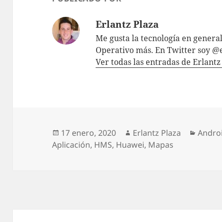
Erlantz Plaza
Me gusta la tecnología en genera
Operativo más. En Twitter soy @
Ver todas las entradas de Erlant
Publicado
Autor
Catego
17 enero, 2020
Erlantz Plaza
Andro
el
Aplicación
,
HMS
,
Huawei
,
Mapas