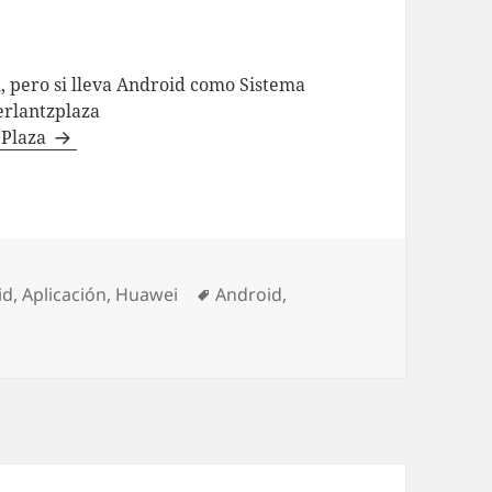
l, pero si lleva Android como Sistema
erlantzplaza
z Plaza
rías
Etiquetas
id
,
Aplicación
,
Huawei
Android
,