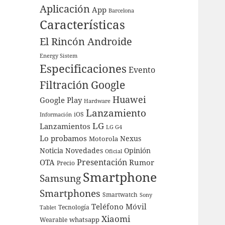
Aplicación
App
Barcelona
Características
El Rincón Androide
Energy Sistem
Especificaciones
Evento
Filtración
Google
Huawei
Google Play
Hardware
Lanzamiento
iOS
Información
LG
Lanzamientos
LG G4
Lo probamos
Nexus
Motorola
Noticia
Novedades
Opinión
Oficial
Presentación
OTA
Rumor
Precio
Smartphone
Samsung
Smartphones
Smartwatch
Sony
Teléfono Móvil
Tecnología
Tablet
Xiaomi
whatsapp
Wearable