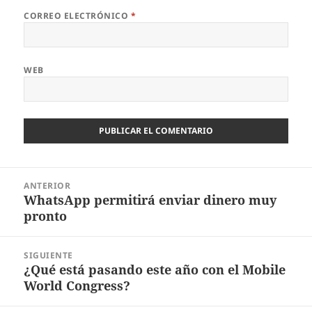
CORREO ELECTRÓNICO
*
WEB
Navegación
ANTERIOR
de
WhatsApp permitirá enviar dinero muy
Entrada
entradas
pronto
anterior:
SIGUIENTE
¿Qué está pasando este año con el Mobile
Entrada
World Congress?
siguiente: