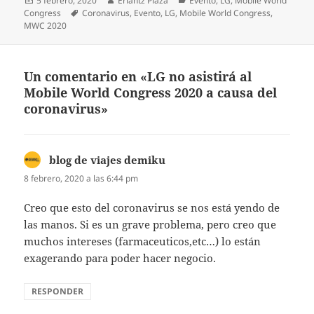
5 febrero, 2020
Erlantz Plaza
Evento
,
LG
,
Mobile World
el
Etiquetas
Congress
Coronavirus
,
Evento
,
LG
,
Mobile World Congress
,
MWC 2020
Un comentario en «LG no asistirá al
Mobile World Congress 2020 a causa del
coronavirus»
blog de viajes demiku
dice:
8 febrero, 2020 a las 6:44 pm
Creo que esto del coronavirus se nos está yendo de
las manos. Si es un grave problema, pero creo que
muchos intereses (farmaceuticos,etc…) lo están
exagerando para poder hacer negocio.
RESPONDER