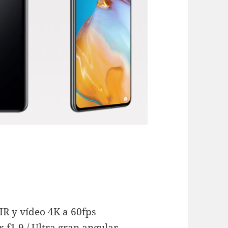
R y vídeo 4K a 60fps
f1.9 / Ultra gran angular