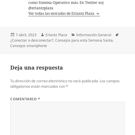
como Sistema Operativo más. En Twitter soy
@erlantzplaza
Ver todas las entradas de Erlantz Plaza
Publicado
Autor
Categorías
Etiqueta
7 abril, 2023
Erlantz Plaza
Información General
el
¿Conectar o desconectar?
,
Consejos para esta Semana Santa
,
Consejos smartphone
Deja una respuesta
Tu dirección de correo electrónico no será publicada.
Los campos
obligatorios están marcados con
*
COMENTARIO
*