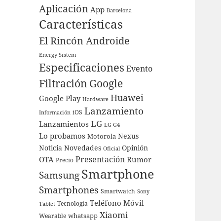
Aplicación
App
Barcelona
Características
El Rincón Androide
Energy Sistem
Especificaciones
Evento
Filtración
Google
Huawei
Google Play
Hardware
Lanzamiento
iOS
Información
LG
Lanzamientos
LG G4
Lo probamos
Nexus
Motorola
Noticia
Novedades
Opinión
Oficial
Presentación
OTA
Rumor
Precio
Smartphone
Samsung
Smartphones
Smartwatch
Sony
Teléfono Móvil
Tecnología
Tablet
Xiaomi
whatsapp
Wearable