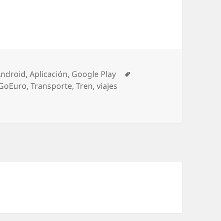
ategorías
Etiquetas
Android
,
Aplicación
,
Google Play
GoEuro
,
Transporte
,
Tren
,
viajes
a buscar cualquier medio de transporte