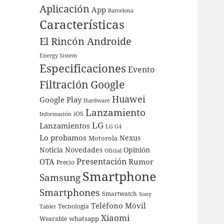
Aplicación
App
Barcelona
Características
El Rincón Androide
Energy Sistem
Especificaciones
Evento
Filtración
Google
Huawei
Google Play
Hardware
Lanzamiento
iOS
Información
LG
Lanzamientos
LG G4
Lo probamos
Nexus
Motorola
Noticia
Novedades
Opinión
Oficial
Presentación
OTA
Rumor
Precio
Smartphone
Samsung
Smartphones
Smartwatch
Sony
Teléfono Móvil
Tecnología
Tablet
Xiaomi
whatsapp
Wearable