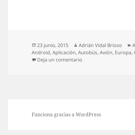
Publicado
Autor
C
23 junio, 2015
Adrián Vidal Brioso
el
Android
,
Aplicación
,
Autobús
,
Avión
,
Europa
,
en GoEuro te ayudará 
Deja un comentario
Funciona gracias a WordPress