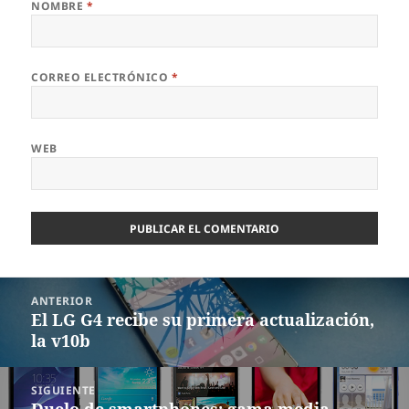
NOMBRE
*
CORREO ELECTRÓNICO
*
WEB
Navegación
ANTERIOR
de
El LG G4 recibe su primera actualización,
Entrada
entradas
la v10b
anterior:
SIGUIENTE