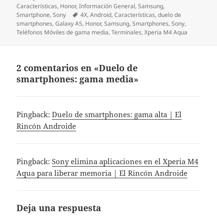
el
Características
,
Honor
,
Información General
,
Samsung
,
Etiquetas
Smartphone
,
Sony
4X
,
Android
,
Características
,
duelo de
smartphones
,
Galaxy A5
,
Honor
,
Samsung
,
Smartphones
,
Sony
,
Teléfonos Móviles de gama media
,
Terminales
,
Xperia M4 Aqua
2 comentarios en «Duelo de
smartphones: gama media»
Pingback:
Duelo de smartphones: gama alta | El
Rincón Androide
Pingback:
Sony elimina aplicaciones en el Xperia M4
Aqua para liberar memoria | El Rincón Androide
Deja una respuesta