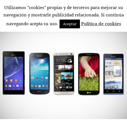
Utilizamos "cookies" propias y de terceros para mejorar su
El Rincón Androide
navegación y mostrarle publicidad relacionada. Si continúa
MENÚ
navegando acepta su uso.
Política de cookies
Aceptar
Y
WIDGETS