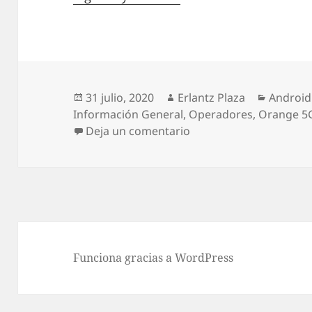
Publicado
Autor
Categor
31 julio, 2020
Erlantz Plaza
Android
el
Información General
,
Operadores
,
Orange 5
en Orange confirma que
Deja un comentario
Funciona gracias a WordPress