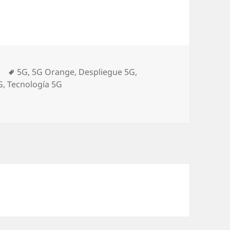
ías
Etiquetas
5G
,
5G Orange
,
Despliegue 5G
,
G
,
Tecnología 5G
 lanzará 5G en nuestro país a finales de 2020