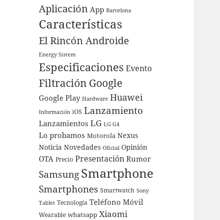
Aplicación
App
Barcelona
Características
El Rincón Androide
Energy Sistem
Especificaciones
Evento
Filtración
Google
Huawei
Google Play
Hardware
Lanzamiento
iOS
Información
LG
Lanzamientos
LG G4
Lo probamos
Nexus
Motorola
Noticia
Novedades
Opinión
Oficial
Presentación
OTA
Rumor
Precio
Smartphone
Samsung
Smartphones
Smartwatch
Sony
Teléfono Móvil
Tecnología
Tablet
Xiaomi
whatsapp
Wearable