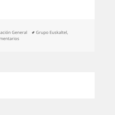
rías
Etiquetas
ación General
Grupo Euskaltel
,
en Euskaltel inicia su expansión nacional con el l
mentarios