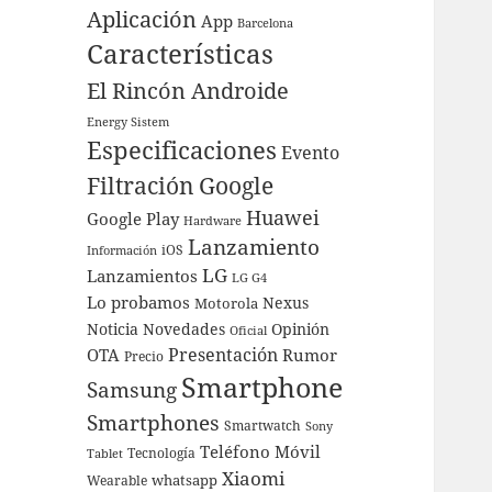
Aplicación
App
Barcelona
Características
El Rincón Androide
Energy Sistem
Especificaciones
Evento
Filtración
Google
Huawei
Google Play
Hardware
Lanzamiento
iOS
Información
LG
Lanzamientos
LG G4
Lo probamos
Nexus
Motorola
Noticia
Novedades
Opinión
Oficial
Presentación
OTA
Rumor
Precio
Smartphone
Samsung
Smartphones
Smartwatch
Sony
Teléfono Móvil
Tecnología
Tablet
Xiaomi
whatsapp
Wearable