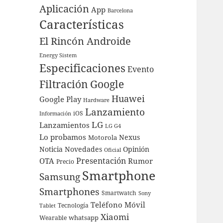
Aplicación
App
Barcelona
Características
El Rincón Androide
Energy Sistem
Especificaciones
Evento
Filtración
Google
Huawei
Google Play
Hardware
Lanzamiento
iOS
Información
LG
Lanzamientos
LG G4
Lo probamos
Nexus
Motorola
Noticia
Novedades
Opinión
Oficial
Presentación
OTA
Rumor
Precio
Smartphone
Samsung
Smartphones
Smartwatch
Sony
Teléfono Móvil
Tecnología
Tablet
Xiaomi
whatsapp
Wearable