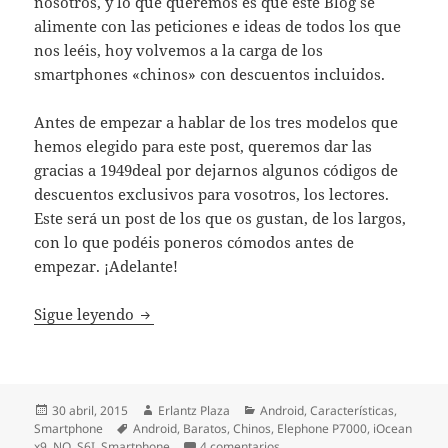
nosotros, y lo que queremos es que este Blog se
alimente con las peticiones e ideas de todos los que
nos leéis, hoy volvemos a la carga de los
smartphones «chinos» con descuentos incluidos.
Antes de empezar a hablar de los tres modelos que
hemos elegido para este post, queremos dar las
gracias a 1949deal por dejarnos algunos códigos de
descuentos exclusivos para vosotros, los lectores.
Este será un post de los que os gustan, de los largos,
con lo que podéis poneros cómodos antes de
empezar. ¡Adelante!
1949deal nos trae más descuentos para El 
Sigue leyendo
Publicado
Autor
Categorías
30 abril, 2015
Erlantz Plaza
Android
,
Características
,
el
Etiquetas
Smartphone
Android
,
Baratos
,
Chinos
,
Elephone P7000
,
iOcean
en 1949deal nos trae más des
x9
,
NO. S6I
,
Smartphone
4 comentarios