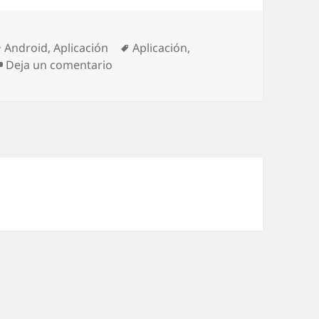
Categorías
Etiquetas
Android
,
Aplicación
Aplicación
,
en Metal for Facebook: simple y rápid
Deja un comentario