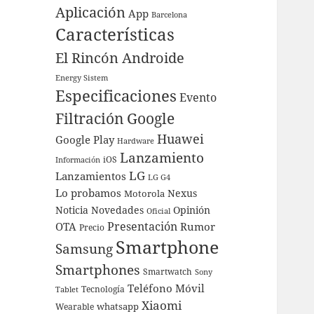
Aplicación
App
Barcelona
Características
El Rincón Androide
Energy Sistem
Especificaciones
Evento
Filtración
Google
Huawei
Google Play
Hardware
Lanzamiento
iOS
Información
LG
Lanzamientos
LG G4
Lo probamos
Nexus
Motorola
Noticia
Novedades
Opinión
Oficial
Presentación
OTA
Rumor
Precio
Smartphone
Samsung
Smartphones
Smartwatch
Sony
Teléfono Móvil
Tecnología
Tablet
Xiaomi
whatsapp
Wearable