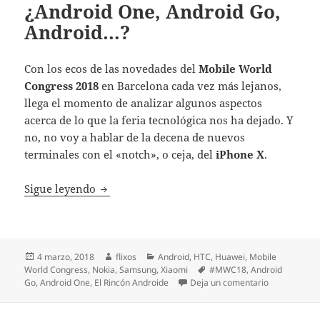
¿Android One, Android Go,
Android…?
Con los ecos de las novedades del
Mobile World
Congress 2018
en Barcelona cada vez más lejanos,
llega el momento de analizar algunos aspectos
acerca de lo que la feria tecnológica nos ha dejado. Y
no, no voy a hablar de la decena de nuevos
terminales con el «notch», o ceja, del
iPhone X
.
¿Android One, Android Go, Android…?
Sigue leyendo
Publicado
Autor
Categorías
4 marzo, 2018
flixos
Android
,
HTC
,
Huawei
,
Mobile
el
Etiquetas
World Congress
,
Nokia
,
Samsung
,
Xiaomi
#MWC18
,
Android
en ¿Android 
Go
,
Android One
,
El Rincón Androide
Deja un comentario