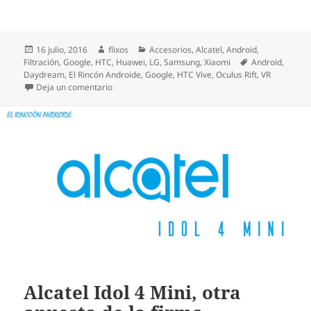
Publicado
Autor
Categorías
16 julio, 2016
flixos
Accesorios
,
Alcatel
,
Android
,
el
Etiquetas
Filtración
,
Google
,
HTC
,
Huawei
,
LG
,
Samsung
,
Xiaomi
Android
,
Daydream
,
El Rincón Androide
,
Google
,
HTC Vive
,
Oculus Rift
,
VR
en Google cancela su proyecto de dispositivo VR
Deja un comentario
Alcatel Idol 4 Mini, otra