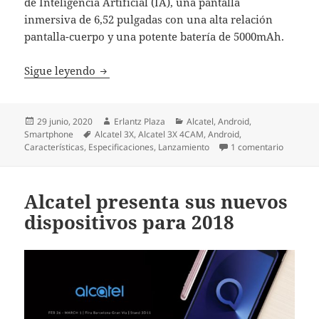
de Inteligencia Artificial (IA), una pantalla
inmersiva de 6,52 pulgadas con una alta relación
pantalla-cuerpo y una potente batería de 5000mAh.
Alcatel 3X 4CAM: cuádruple cámara con IA,
Sigue leyendo
Publicado
Autor
Categorías
29 junio, 2020
Erlantz Plaza
Alcatel
,
Android
,
el
Etiquetas
Smartphone
Alcatel 3X
,
Alcatel 3X 4CAM
,
Android
,
en Alcat
Características
,
Especificaciones
,
Lanzamiento
1 comentario
Alcatel presenta sus nuevos
dispositivos para 2018