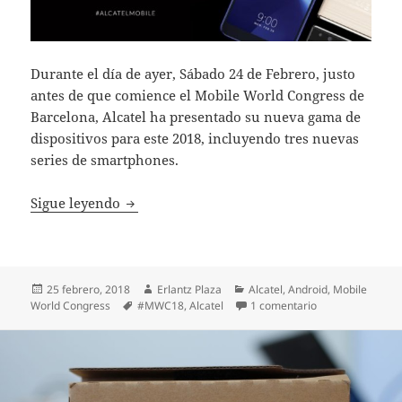
Durante el día de ayer, Sábado 24 de Febrero, justo
antes de que comience el Mobile World Congress de
Barcelona, Alcatel ha presentado su nueva gama de
dispositivos para este 2018, incluyendo tres nuevas
series de smartphones.
Alcatel presenta sus nuevos dispositivos p
Sigue leyendo
Publicado
Autor
Categorías
25 febrero, 2018
Erlantz Plaza
Alcatel
,
Android
,
Mobile
el
Etiquetas
en Alcatel prese
World Congress
#MWC18
,
Alcatel
1 comentario