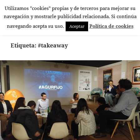
Utilizamos "cookies" propias y de terceros para mejorar su
El Rincón Androide
navegación y mostrarle publicidad relacionada. Si continúa
MENÚ
navegando acepta su uso.
Política de cookies
Aceptar
Y
WIDGETS
Etiqueta:
#takeaway