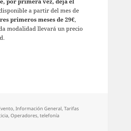
e, por primera vez, deja el
disponible a partir del mes de
tres primeros meses de 29€
,
da modalidad llevará un precio
d.
 al fijo a partir del mes que viene
Categorías
Evento
,
Información General
,
Tarifas
icia
,
Operadores
,
telefonía
rta al fijo a partir del mes que viene