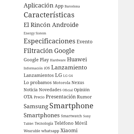
Aplicación
App
Barcelona
Características
El Rincón Androide
Energy Sistem
Especificaciones
Evento
Filtración
Google
Huawei
Google Play
Hardware
Lanzamiento
iOS
Información
LG
Lanzamientos
LG G4
Lo probamos
Nexus
Motorola
Noticia
Novedades
Opinión
Oficial
Presentación
OTA
Rumor
Precio
Smartphone
Samsung
Smartphones
Smartwatch
Sony
Teléfono Móvil
Tecnología
Tablet
Xiaomi
whatsapp
Wearable