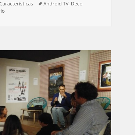
as
Etiquetas
Características
Android TV
,
Deco
en Euskaltel presenta su nuevo decodificador 4K
io