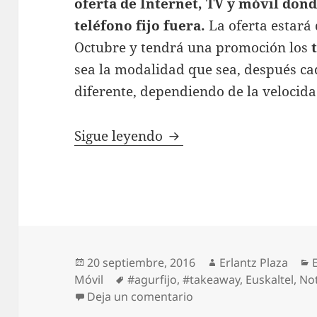
oferta de Internet, TV y móvil dond
teléfono fijo fuera.
La oferta estará 
Octubre y tendrá una promoción los
sea la modalidad que sea, después ca
diferente, dependiendo de la velocida
Euskaltel abre la puerta
Sigue leyendo
Publicado
Autor
20 septiembre, 2016
Erlantz Plaza
el
Etiquetas
Móvil
#agurfijo
,
#takeaway
,
Euskaltel
,
Not
en Euskaltel abre la pue
Deja un comentario