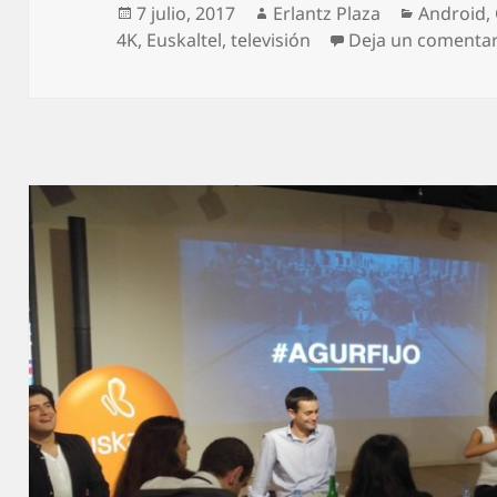
Publicado
Autor
Categorí
7 julio, 2017
Erlantz Plaza
Android
,
el
4K
,
Euskaltel
,
televisión
Deja un comentar