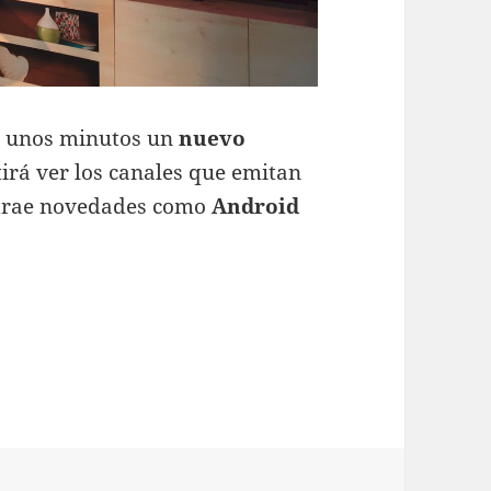
s unos minutos un
nuevo
tirá ver los canales que emitan
n trae novedades como
Android
nuevo decodificador 4K