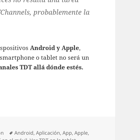
TChannels, probablemente la
ispositivos
Android y Apple
,
 smartphone o tablet no será un
canales TDT allá dónde estés.
los canales TDT desde un smartphone o tablet
as
Etiquetas
ón
Android
,
Aplicación
,
App
,
Apple
,