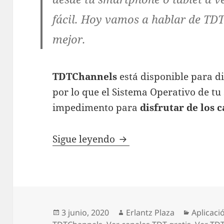
fácil. Hoy vamos a hablar de TD
mejor.
TDTChannels
está disponible para d
por lo que el Sistema Operativo de tu
impedimento para
disfrutar de los 
TDTChannels: cómo ver 
Sigue leyendo
Publicado
Autor
Categorí
3 junio, 2020
Erlantz Plaza
Aplicaci
el