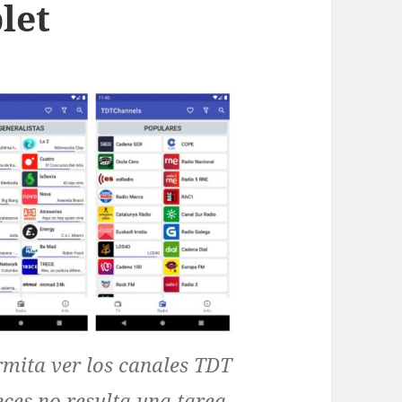
let
rmita ver los canales TDT
eces no resulta una tarea