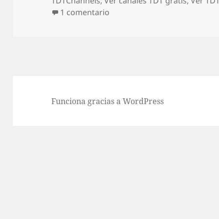
TDTChannels
,
Ver canales TDT gratis
,
Ver TDT
en TDTChannels: cómo ver lo
1 comentario
Funciona gracias a WordPress