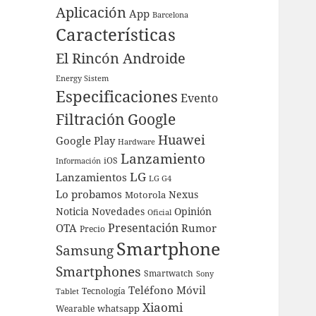
Aplicación
App
Barcelona
Características
El Rincón Androide
Energy Sistem
Especificaciones
Evento
Filtración
Google
Huawei
Google Play
Hardware
Lanzamiento
iOS
Información
LG
Lanzamientos
LG G4
Lo probamos
Nexus
Motorola
Noticia
Novedades
Opinión
Oficial
Presentación
OTA
Rumor
Precio
Smartphone
Samsung
Smartphones
Smartwatch
Sony
Teléfono Móvil
Tecnología
Tablet
Xiaomi
whatsapp
Wearable