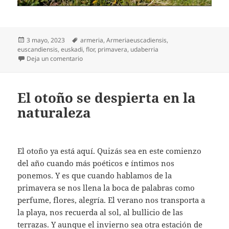
Publicado
Etiquetas
3 mayo, 2023
armeria
,
Armeriaeuscadiensis
,
el
euscandiensis
,
euskadi
,
flor
,
primavera
,
udaberria
en Armeria Euscadiensis, la flor que nace solo en nue
Deja un comentario
El otoño se despierta en la
naturaleza
El otoño ya está aquí. Quizás sea en este comienzo
del año cuando más poéticos e íntimos nos
ponemos. Y es que cuando hablamos de la
primavera se nos llena la boca de palabras como
perfume, flores, alegría. El verano nos transporta a
la playa, nos recuerda al sol, al bullicio de las
terrazas. Y aunque el invierno sea otra estación de