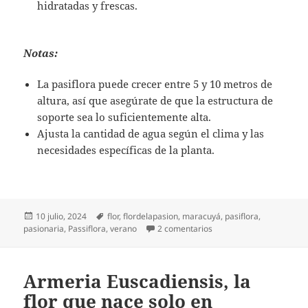
hidratadas y frescas.
Notas:
La pasiflora puede crecer entre 5 y 10 metros de
altura, así que asegúrate de que la estructura de
soporte sea lo suficientemente alta.
Ajusta la cantidad de agua según el clima y las
necesidades específicas de la planta.
Publicado
Etiquetas
10 julio, 2024
flor
,
flordelapasion
,
maracuyá
,
pasiflora
,
el
en Buen momento para apr
pasionaria
,
Passiflora
,
verano
2 comentarios
Armeria Euscadiensis, la
flor que nace solo en