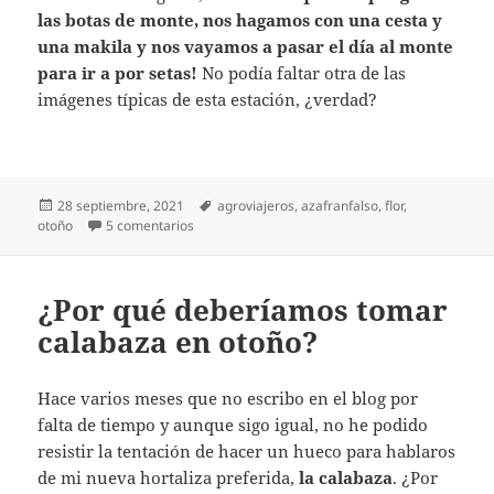
las botas de monte, nos hagamos con una cesta y
una makila y nos vayamos a pasar el día al monte
para ir a por setas!
No podía faltar otra de las
imágenes típicas de esta estación, ¿verdad?
Publicado
Etiquetas
28 septiembre, 2021
agroviajeros
,
azafranfalso
,
flor
,
el
en El otoño se despierta en la naturaleza
otoño
5 comentarios
¿Por qué deberíamos tomar
calabaza en otoño?
Hace varios meses que no escribo en el blog por
falta de tiempo y aunque sigo igual, no he podido
resistir la tentación de hacer un hueco para hablaros
de mi nueva hortaliza preferida,
la calabaza
. ¿Por