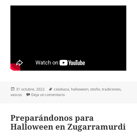
Publicado
Etiquetas
31 octubre, 2022
calabaza
,
halloween
,
otoño
,
tradiciones
,
el
en ¿Es Halloween también una tradición v
vascos
Deja un comentario
Preparándonos para
Halloween en Zugarramurdi