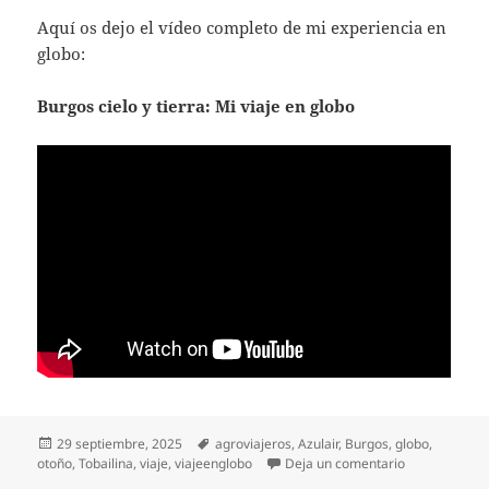
Aquí os dejo el vídeo completo de mi experiencia en
globo:
Burgos cielo y tierra: Mi viaje en globo
Publicado
Etiquetas
29 septiembre, 2025
agroviajeros
,
Azulair
,
Burgos
,
globo
,
el
en Burgos ciel
otoño
,
Tobailina
,
viaje
,
viajeenglobo
Deja un comentario