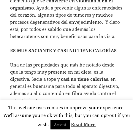
elemento que
se convierte en vitamina A en el
organismo
. Ayuda a prevenir algunas enfermedades
del corazón, algunos tipos de tumores y muchos
procesos degenerativos del envejecimiento. Y claro
está, por todos es sabido que además los
betacarotenos son muy beneficiosos para la vista.
ES MUY SACIANTE Y CASI NO TIENE CALORÍAS
Una de las propiedades que más he notado desde
que la tengo muy presente en mi dieta, es la
digestiva. Sacia a tope y
casi no tiene calorías,
en
general es buenísma para todo el aparato digestivo,
además su alto contenido en fibra ayuda contra el
estreñimiento.
This website uses cookies to improve your experience.
EL NIVEL DE ÁZUCAR A RAYA
We'll assume you're ok with this, but you can opt-out if you
wish.
Read More
Accept
Esta hortaliza tiene la capacidad de controlar los