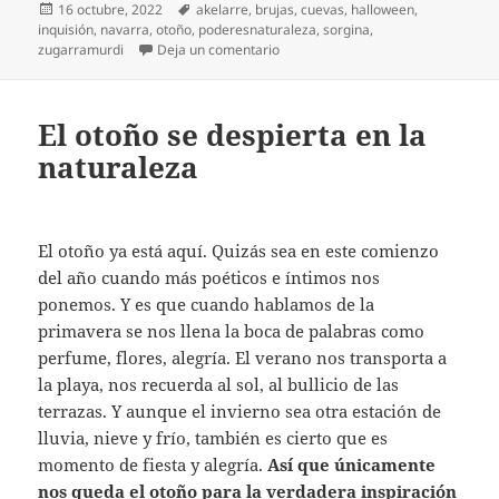
Publicado
Etiquetas
16 octubre, 2022
akelarre
,
brujas
,
cuevas
,
halloween
,
el
inquisión
,
navarra
,
otoño
,
poderesnaturaleza
,
sorgina
,
en Preparándonos para Halloween
zugarramurdi
Deja un comentario
El otoño se despierta en la
naturaleza
El otoño ya está aquí. Quizás sea en este comienzo
del año cuando más poéticos e íntimos nos
ponemos. Y es que cuando hablamos de la
primavera se nos llena la boca de palabras como
perfume, flores, alegría. El verano nos transporta a
la playa, nos recuerda al sol, al bullicio de las
terrazas. Y aunque el invierno sea otra estación de
lluvia, nieve y frío, también es cierto que es
momento de fiesta y alegría.
Así que únicamente
nos queda el otoño para la verdadera inspiración