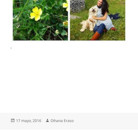
.
Publicado
Autor
17 mayo, 2016
Oihana Eraso
el