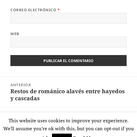
CORREO ELECTRÓNICO
*
WEB
Navegación
ANTERIOR
de
Restos de románico alavés entre hayedos
Entrada
entradas
y cascadas
anterior:
SIGUIENTE
This website uses cookies to improve your experience.
El sorprendente túnel de San Adrián
Entrada
We'll assume you're ok with this, but you can opt-out if you
siguiente: