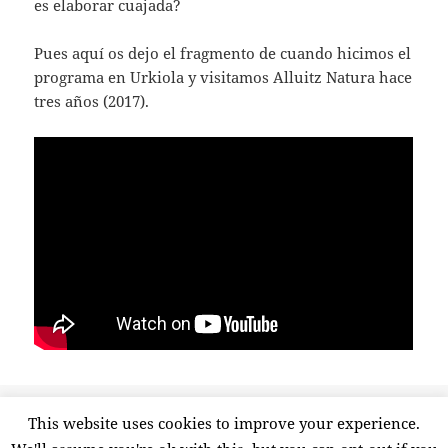
es elaborar cuajada?
Pues aquí os dejo el fragmento de cuando hicimos el
programa en Urkiola y visitamos Alluitz Natura hace
tres años (2017).
Publicado
Etiquetas
6 diciembre, 2020
alluitz natura
,
cuajada
,
leche
,
oveja
,
This website uses cookies to improve your experience.
el
en Elaboramos cuajada con leche recién 
pastor
Deja un comentario