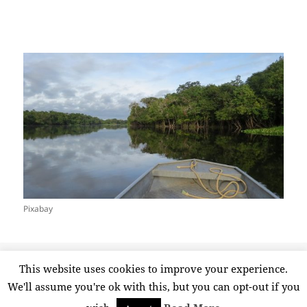
Pixabay
Publicado
Etiquetas
23 agosto, 2019
amazonas
,
Amazonia
,
America Latina
,
This website uses cookies to improve your experience.
el
en Querida Amazonia
Brasil
,
incendio
4 comentarios
We'll assume you're ok with this, but you can opt-out if you